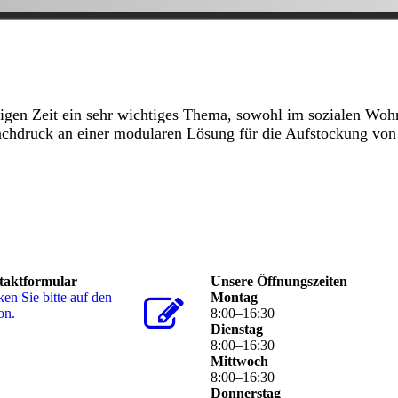
gen Zeit ein sehr wichtiges Thema, sowohl im sozialen Wohn
t Nachdruck an einer modularen Lösung für die Aufstockung
taktformular
Unsere Öffnungszeiten
ken Sie bitte auf den
Montag
on.
8
:
00
–
16
:
30
Dienstag
8
:
00
–
16
:
30
Mittwoch
8
:
00
–
16
:
30
Donnerstag