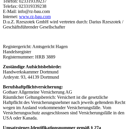
Telefon: 023319339237
Telefax: 023319339238
E-Mail: info@rz-bau.com
Internet:
www.rz-bau.com
D.u.Z. Rzeszotek GmbH wird vertreten durch: Darius Rzeszotek /
Geschäftsführender Gesellschafter
Registergericht: Amtsgericht Hagen
Handelsregister
Registernummer: HRB 3889
Zuständige Aufsichtsbehörde:
Handwerkskammer Dortmund
Ardeystr. 93, 44139 Dortmund
Berufshaftpflichtversicherung:
Gothaer Allgemeine Versicherung AG
Räumlicher Geltungsbereich: Versichert ist die gesetzliche
Haftpflicht des Versicherungsnehmer nach jeweils geltendem Recht
wegen im Ausland vorkommender Versicherungsfälle. Vom
Versicherungsschutz ausgeschlossen sind Versicherungsfälle in den
USA oder Kanada.
Umsatzsteuer-Identifikationsnummer gemäß § 27a